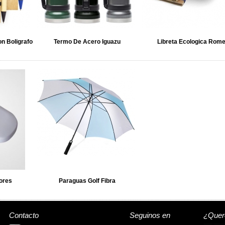
n Boligrafo
Termo De Acero Iguazu
Libreta Ecologica Rom
ores
Paraguas Golf Fibra
Contacto
Seguinos en
¿Quere